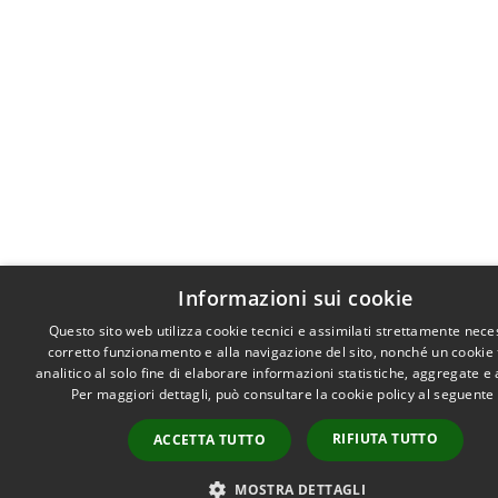
Informazioni sui cookie
Questo sito web utilizza cookie tecnici e assimilati strettamente nece
corretto funzionamento e alla navigazione del sito, nonché un cookie
analitico al solo fine di elaborare informazioni statistiche, aggregate 
Per maggiori dettagli, può consultare la cookie policy al seguente
RIFIUTA TUTTO
ACCETTA TUTTO
MOSTRA DETTAGLI